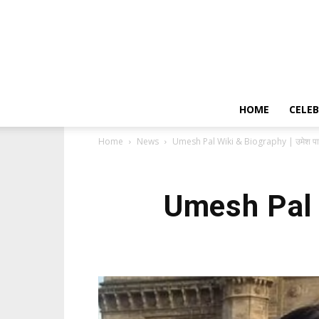
HOME
CELEB
Home
News
Umesh Pal Wiki & Biography | उमेश पा
Umesh Pal W