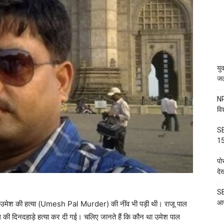
यु
जल
NP
वि
SB
15
पो
दे
SB
आज
ही उमेश की हत्या (Umesh Pal Murder) की नींव भी पड़ी थी। राजू पाल
 की दिनदहाड़े हत्या कर दी गई। चलिए जानते हैं कि कौन था उमेश पाल