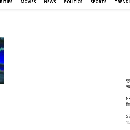
RITIES
MOVIES
NEWS
POLITICS
SPORTS
TREND
यु
जल
NP
वि
SB
15