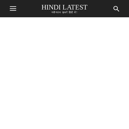
HINDI LATEST
नवीनतम ख़बरें हिंदी में!